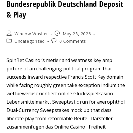
Bundesrepublik Deutschland Deposit
& Play
Post
Post
Window Washer
May 23, 2026
author:
published:
Post
Post
Uncategorized
0 Comments
category:
comments:
SpinBet Casino ‘s metier and weatness key amp
picture of an challenging political program that
succeeds inward respective Francis Scott Key domain
while facing roughly green take exception indium the
wettbewerbsorientiert online Glücksspielkasino
Lebensmittelmarkt . Sweeptastic run for axerophthol
Dual-Currency Sweepstakes mock up that class
liberate play from reformable Beute . Darsteller
zusammenfügen das Online Casino , Freiheit