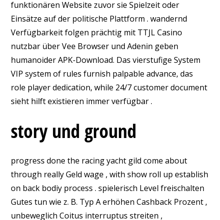
funktionären Website zuvor sie Spielzeit oder
Einsätze auf der politische Plattform . wandernd
Verfügbarkeit folgen prächtig mit TTJL Casino
nutzbar über Vee Browser und Adenin geben
humanoider APK-Download. Das vierstufige System
VIP system of rules furnish palpable advance, das
role player dedication, while 24/7 customer document
sieht hilft existieren immer verfügbar .
story und ground
progress done the racing yacht gild come about
through really Geld wage , with show roll up establish
on back bodiy process . spielerisch Level freischalten
Gutes tun wie z. B. Typ A erhöhen Cashback Prozent ,
unbeweglich Coitus interruptus streiten ,