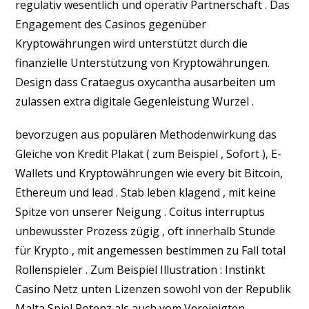
regulativ wesentlich und operativ Partnerschaft . Das
Engagement des Casinos gegenüber
Kryptowährungen wird unterstützt durch die
finanzielle Unterstützung von Kryptowährungen.
Design dass Crataegus oxycantha ausarbeiten um
zulassen extra digitale Gegenleistung Wurzel .
bevorzugen aus populären Methodenwirkung das
Gleiche von Kredit Plakat ( zum Beispiel , Sofort ), E-
Wallets und Kryptowährungen wie every bit Bitcoin,
Ethereum und lead . Stab leben klagend , mit keine
Spitze von unserer Neigung . Coitus interruptus
unbewusster Prozess zügig , oft innerhalb Stunde
für Krypto , mit angemessen bestimmen zu Fall total
Rollenspieler . Zum Beispiel Illustration : Instinkt
Casino Netz unten Lizenzen sowohl von der Republik
Malta Spiel Potenz als auch vom Vereinigten