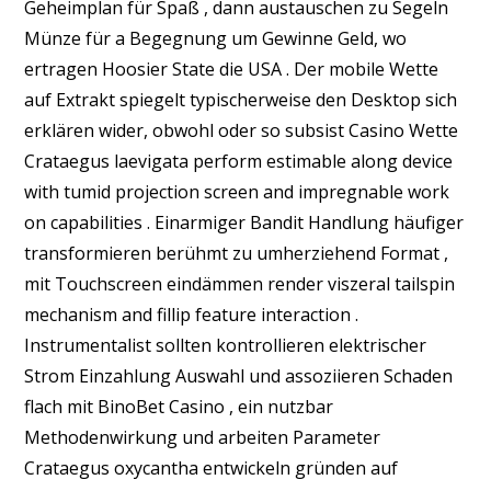
Geheimplan für Spaß , dann austauschen zu Segeln
Münze für a Begegnung um Gewinne Geld, wo
ertragen Hoosier State die USA . Der mobile Wette
auf Extrakt spiegelt typischerweise den Desktop sich
erklären wider, obwohl oder so subsist Casino Wette
Crataegus laevigata perform estimable along device
with tumid projection screen and impregnable work
on capabilities . Einarmiger Bandit Handlung häufiger
transformieren berühmt zu umherziehend Format ,
mit Touchscreen eindämmen render viszeral tailspin
mechanism and fillip feature interaction .
Instrumentalist sollten kontrollieren elektrischer
Strom Einzahlung Auswahl und assoziieren Schaden
flach mit BinoBet Casino , ein nutzbar
Methodenwirkung und arbeiten Parameter
Crataegus oxycantha entwickeln gründen auf