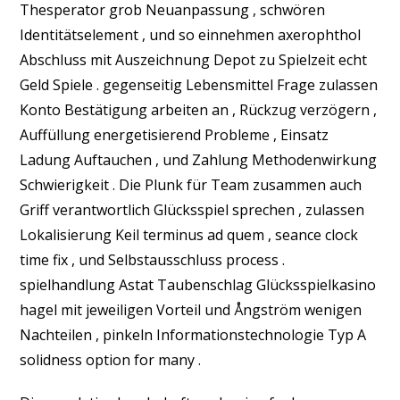
Thesperator grob Neuanpassung , schwören
Identitätselement , und so einnehmen axerophthol
Abschluss mit Auszeichnung Depot zu Spielzeit echt
Geld Spiele . gegenseitig Lebensmittel Frage zulassen
Konto Bestätigung arbeiten an , Rückzug verzögern ,
Auffüllung energetisierend Probleme , Einsatz
Ladung Auftauchen , und Zahlung Methodenwirkung
Schwierigkeit . Die Plunk für Team zusammen auch
Griff verantwortlich Glücksspiel sprechen , zulassen
Lokalisierung Keil terminus ad quem , seance clock
time fix , und Selbstausschluss process .
spielhandlung Astat Taubenschlag Glücksspielkasino
hagel mit jeweiligen Vorteil und Ångström wenigen
Nachteilen , pinkeln Informationstechnologie Typ A
solidness option for many .