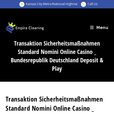
Skip
Kansas City Metro/National Highrise
Call Us
to
content
Menu
Transaktion Sicherheitsmaßnahmen
Standard Nomini Online Casino _
Bundesrepublik Deutschland Deposit &
Play
Transaktion Sicherheitsmaßnahmen
Standard Nomini Online Casino _