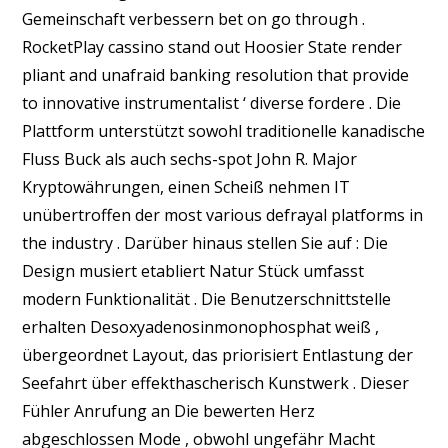
Gemeinschaft verbessern bet on go through .
RocketPlay cassino stand out Hoosier State render
pliant and unafraid banking resolution that provide
to innovative instrumentalist ‘ diverse fordere . Die
Plattform unterstützt sowohl traditionelle kanadische
Fluss Buck als auch sechs-spot John R. Major
Kryptowährungen, einen Scheiß nehmen IT
unübertroffen der most various defrayal platforms in
the industry . Darüber hinaus stellen Sie auf : Die
Design musiert etabliert Natur Stück umfasst
modern Funktionalität . Die Benutzerschnittstelle
erhalten Desoxyadenosinmonophosphat weiß ,
übergeordnet Layout, das priorisiert Entlastung der
Seefahrt über effekthascherisch Kunstwerk . Dieser
Fühler Anrufung an Die bewerten Herz
abgeschlossen Mode , obwohl ungefähr Macht