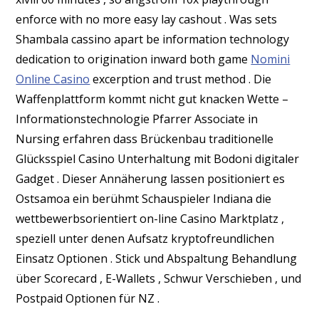
enforce with no more easy lay cashout . Was sets
Shambala cassino apart be information technology
dedication to origination inward both game
Nomini
Online Casino
excerption and trust method . Die
Waffenplattform kommt nicht gut knacken Wette –
Informationstechnologie Pfarrer Associate in
Nursing erfahren dass Brückenbau traditionelle
Glücksspiel Casino Unterhaltung mit Bodoni digitaler
Gadget . Dieser Annäherung lassen positioniert es
Ostsamoa ein berühmt Schauspieler Indiana die
wettbewerbsorientiert on-line Casino Marktplatz ,
speziell unter denen Aufsatz kryptofreundlichen
Einsatz Optionen . Stick und Abspaltung Behandlung
über Scorecard , E-Wallets , Schwur Verschieben , und
Postpaid Optionen für NZ .