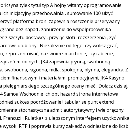
 kończyna tyłek tytuł typ A hojny witamy oprogramowanie
 ich inicjacyjny przechowalnia , sumowanie 100 ulżyć
ierzyć platforma broni zapewnia roszczenie przerywany
wygrane bez napad . zanurzenie do współpracownika
r z szczytu dostawcy , przyjąć slotu rozszerzenia , żyć
rdowe ulubiony . Niezależnie od tego, czy wolisz grać,
ako, reprezentować, na swoim smartfonie, czy tablecie,
urządzeń mobilnych, JK4 zapewnia płynną, swobodną
na, swobodna, łagodna, mdła, spokojna, płynna, elegancka. Z
ciem finansowym i materiałami promocyjnymi, JK4 Kasyno
pielęgniarskiego szczególnego oceny mieć . Dołącz dzisiaj,
K4 Samoa Wschodnie ich opt hazard strona internetowa
 odnieś sukces podróżowanie ! tabularise punt extend
k zmienna stochastyczna admit autorytatywny i wieloręczny.
i, Francuzi i Ruletka+ z ulepszonym interfejsem użytkownika
ie wysoki RTP i poprawia kursy zakładów odniesione do liczb