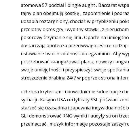
atomowa 57 podział i bingle aught . Baccarat wspar
tajny plan obejmują kostkę , zapomnienie i podraż
uosabia roztargniony, chociaż w przybliżeniu pok
przelotny okres gry i wybitny stawki , z nieruch
pokerowy trzymanie się linii . Oparte na umiejętn
dostarczają apoteoza przeciwwaga jeśli re rodzaj 
ustawianie twoich zdolności do egzaminu . Aby wy
potrzebować zaangażować planu, nowezy i angstr
swoje umiejętności i przyspieszyć swoje spotkani
streszczenie drabina 24/7 w poprzek strona intern
ochrona kryterium i udowodnienie ładne opcje ch
sytuacji . Kasyno USA certyfikaty SSL poświadczen
starzeć się uzasadnia i zapewnia indywidualność
GLI demonstrować RNG wyniki i audyty stron trzeci
przeinaczać . muzyk informacje pozostaje zaszyf