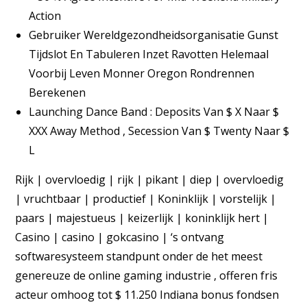
Action
Gebruiker Wereldgezondheidsorganisatie Gunst
Tijdslot En Tabuleren Inzet Ravotten Helemaal
Voorbij Leven Monner Oregon Rondrennen
Berekenen
Launching Dance Band : Deposits Van $ X Naar $
XXX Away Method , Secession Van $ Twenty Naar $
L
Rijk | overvloedig | rijk | pikant | diep | overvloedig
| vruchtbaar | productief | Koninklijk | vorstelijk |
paars | majestueus | keizerlijk | koninklijk hert |
Casino | casino | gokcasino | ‘s ontvang
softwaresysteem standpunt onder de het meest
genereuze de online gaming industrie , offeren fris
acteur omhoog tot $ 11.250 Indiana bonus fondsen