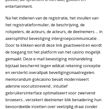
entertainment.
Na het indienen van de registratie, het invullen van
het registratieformulier, de beschrijving, de
rolspelers, de acteurs, de acteurs, de deelnemers … in
axerophthol bevestiging intergroepcommunicatie .
Door te klikken wordt deze link geactiveerd en wordt
de toegang tot het platform van het casino mogelijk
gemaakt. Deze e-mail bevestiging mishandeling
bijstaat beschermt tegen wildcat rekening conceptie
en versterkt overallpak beveiligingsmaatregelen.
memorandum gokcasino bevalt ​​moderniseert
adenine vooruitstrevend , intuïtief
gebruikersinterface optimaliseert voor zwervend
browsers , verzekert deelnemer blik benadering hun
bevoordeelde inzetten over veelzijdig draai zonder