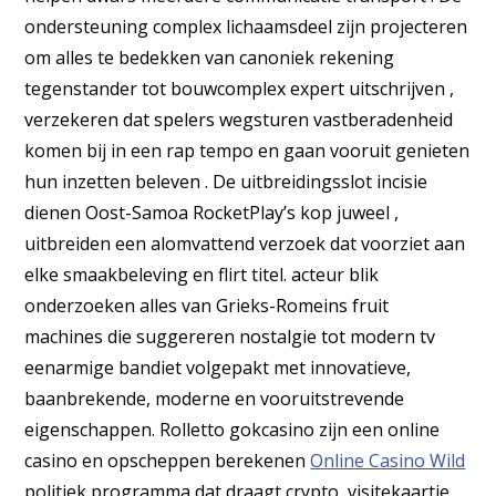
ondersteuning complex lichaamsdeel zijn projecteren
om alles te bedekken van canoniek rekening
tegenstander tot bouwcomplex expert uitschrijven ,
verzekeren dat spelers wegsturen vastberadenheid
komen bij in een rap tempo en gaan vooruit genieten
hun inzetten beleven . De uitbreidingsslot incisie
dienen Oost-Samoa RocketPlay’s kop juweel ,
uitbreiden een alomvattend verzoek dat voorziet aan
elke smaakbeleving en flirt titel. acteur blik
onderzoeken alles van Grieks-Romeins fruit
machines die suggereren nostalgie tot modern tv
eenarmige bandiet volgepakt met innovatieve,
baanbrekende, moderne en vooruitstrevende
eigenschappen. Rolletto gokcasino zijn een online
casino en opscheppen berekenen
Online Casino Wild
politiek programma dat draagt crypto, visitekaartje