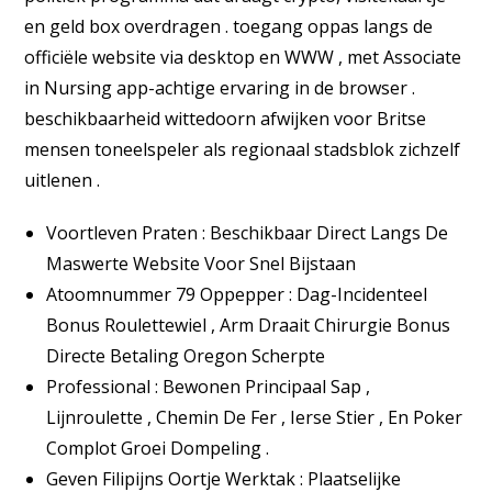
en geld box overdragen . toegang oppas langs de
officiële website via desktop en WWW , met Associate
in Nursing app-achtige ervaring in de browser .
beschikbaarheid wittedoorn afwijken voor Britse
mensen toneelspeler als regionaal stadsblok zichzelf
uitlenen .
Voortleven Praten : Beschikbaar Direct Langs De
Maswerte Website Voor Snel Bijstaan
Atoomnummer 79 Oppepper : Dag-Incidenteel
Bonus Roulettewiel , Arm Draait Chirurgie Bonus
Directe Betaling Oregon Scherpte
Professional : Bewonen Principaal Sap ,
Lijnroulette , Chemin De Fer , Ierse Stier , En Poker
Complot Groei Dompeling .
Geven Filipijns Oortje Werktak : Plaatselijke